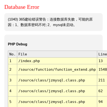
Database Error
(1040) 365建站错误警告：连接数据库失败，可能的原
因：1、数据库密码不对; 2、mysql未启动。
PHP Debug
No.
File
Line
1
/index.php
13
2
/source/function/function_extend.php
1548
3
/source/class/jzmysql.class.php
211
4
/source/class/jzmysql.class.php
62
5
/source/class/jzmysql.class.php
94