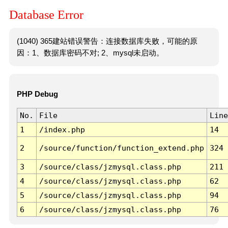
Database Error
(1040) 365建站错误警告：连接数据库失败，可能的原
因：1、数据库密码不对; 2、mysql未启动。
PHP Debug
No.
File
Line
1
/index.php
14
2
/source/function/function_extend.php
324
3
/source/class/jzmysql.class.php
211
4
/source/class/jzmysql.class.php
62
5
/source/class/jzmysql.class.php
94
6
/source/class/jzmysql.class.php
76