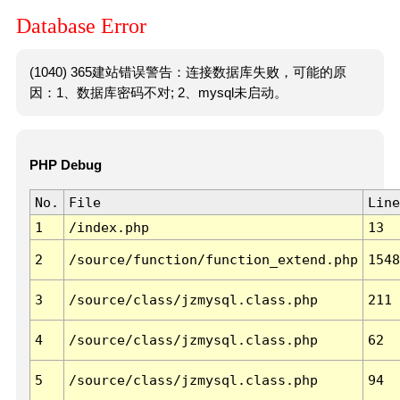
Database Error
(1040) 365建站错误警告：连接数据库失败，可能的原
因：1、数据库密码不对; 2、mysql未启动。
PHP Debug
No.
File
Line
1
/index.php
13
2
/source/function/function_extend.php
1548
3
/source/class/jzmysql.class.php
211
4
/source/class/jzmysql.class.php
62
5
/source/class/jzmysql.class.php
94